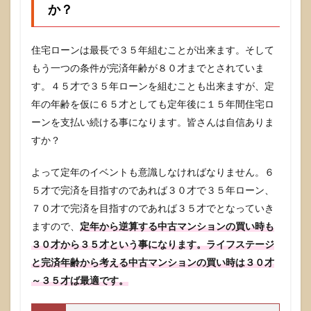
か？
つ！
家を
２つ
所有
住宅ローンは最長で３５年組むことが出来ます。そして
する
もう一つの条件が完済年齢が８０才までとされていま
の同
す。４５才で３５年ローンを組むことも出来ますが、定
じで
す。
年の年齢を仮に６５才としても定年後に１５年間住宅ロ
全く
ーンを支払い続ける事になります。皆さんは自信ありま
意味
な
すか？
し！
4.2
よって定年のイベントも意識しなければなりません。６
プロで
５才で完済を目指すのであれば３０才で３５年ローン、
も正確
７０才で完済を目指すのであれば３５才でとなっていき
にいつ
か分か
ますので、
定年から逆算する中古マンションの買い時も
らない
３０才から３５才という事になります。ライフステージ
価格下
落の時
と完済年齢から考える中古マンションの買い時は３０才
期を
～３５才ば最適です。
「待
つ」！
これは