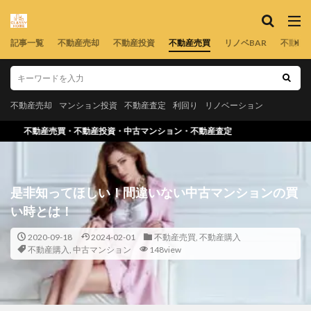
記事一覧
不動産売却
不動産投資
不動産売買
リノベBAR
不動産
不動産売却
マンション投資
不動産査定
利回り
リノベーション
投資・中古マンション・不動産査定
是非知ってほしい！間違いない中古マンションの買
い時とは！
2020-09-18
2024-02-01
不動産売買
,
不動産購入
不動産購入
,
中古マンション
148view