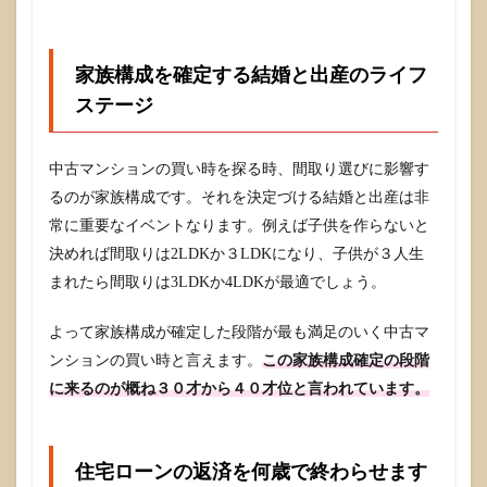
い！
4
中古
家族構成を確定する結婚と出産のライフ
マン
ショ
ステージ
ン買
い時
を
中古マンションの買い時を探る時、間取り選びに影響す
「待
つ」
るのが家族構成です。それを決定づける結婚と出産は非
事の
常に重要なイベントなります。例えば子供を作らないと
デメ
決めれば間取りは2LDKか３LDKになり、子供が３人生
リッ
ト！
まれたら間取りは3LDKか4LDKが最適でしょう。
大！
4.1
よって家族構成が確定した段階が最も満足のいく中古マ
自己
ンションの買い時と言えます。
この家族構成確定の段階
資金
に来るのが概ね３０才から４０才位と言われています。
（頭
金）
が貯
まる
まで
住宅ローンの返済を何歳で終わらせます
待