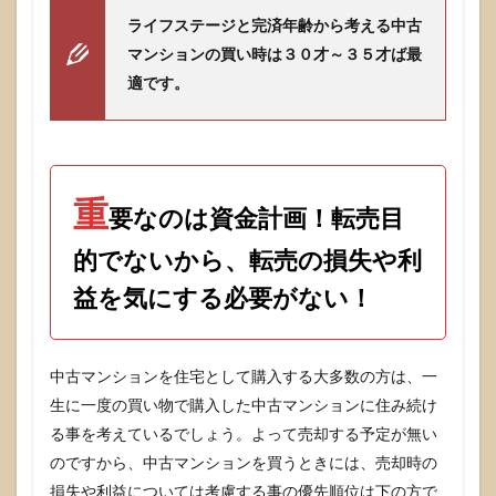
神頼み
ライフステージと完済年齢から考える中古
5
マンションの買い時は３０才～３５才ば最
中古
適です。
マン
ショ
ンの
買い
時の
答え
重
要なのは資金計画！転売目
と
は？
的でないから、転売の損失や利
益を気にする必要がない！
中古マンションを住宅として購入する大多数の方は、一
生に一度の買い物で購入した中古マンションに住み続け
る事を考えているでしょう。よって売却する予定が無い
のですから、中古マンションを買うときには、売却時の
損失や利益については考慮する事の優先順位は下の方で