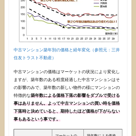
によ
る買
い
時！
2.1
家族
構成
を確
定す
中古マンション築年別の価格と経年変化（参照元：三井
る結
住友トラスト不動産）
婚と
出産
のラ
中古マンションの価格はマーケットの状況により変化し
イフ
ますが、築年数のある程度経過した中古マンションはそ
ステ
の影響のみで、築年数の新しい物件の様にマンションの
ージ
特徴的な
築年数による価格下落の影響をダブルで受ける
2.2
事はありません。よって中古マンションの買い時を価格
住宅
ロー
下落時と決めていると、期待したほど価格が下がらない
ンの
事もあるという事です。
返済
を何
歳で
マーケットの
築年数による価格