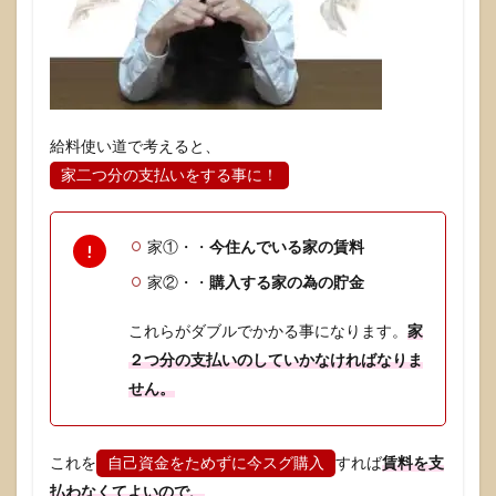
給料使い道で考えると、
家二つ分の支払いをする事に！
家①・・
今住んでいる家の賃料
家②・・
購入する家の為の貯金
これらがダブルでかかる事になります。
家
２つ分の支払いのしていかなければなりま
せん。
これを
自己資金をためずに今スグ購入
すれば
賃料を支
払わなくてよいので、