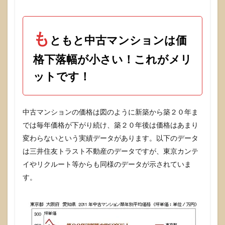
もと
もと
中古
マン
も
ショ
ともと中古マンションは価
ンは
価格
格下落幅が小さい！これがメリ
下落
幅が
ットです！
小さ
い！
これ
がメ
中古マンションの価格は図のように新築から築２０年ま
リッ
では毎年価格が下がり続け、築２０年後は価格はあまり
トで
す！
変わらないという実績データがあります。以下のデータ
は三井住友トラスト不動産のデータですが、東京カンテ
2
確か
イやリクルート等からも同様のデータが示されていま
に存
す。
在す
るラ
イフ
ステ
ージ