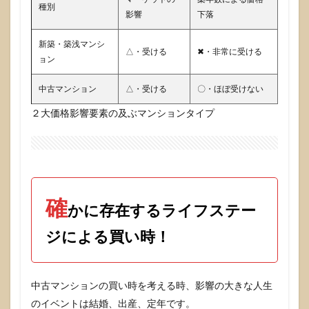
終わ
種別
らせ
影響
下落
ます
か？
新築・築浅マンシ
△・受ける
✖・非常に受ける
ョン
3
重要
なの
中古マンション
△・受ける
〇・ほぼ受けない
は資
金計
２大価格影響要素の及ぶマンションタイプ
画！
転売
目的
でな
いか
ら、
転売
確
かに存在するライフステー
の損
失や
ジによる買い時！
利益
を気
にす
る必
要が
中古マンションの買い時を考える時、影響の大きな人生
な
のイベントは結婚、出産、定年です。