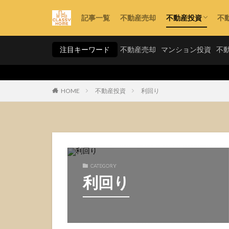
記事一覧
不動産売却
不動産投資
不
利回り
資金計画
手法・スキーム
注目キーワード
不動産売却
マンション投資
不
HOME
不動産投資
利回り
CATEGORY
利回り