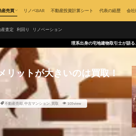
動産売買
リノベBAR
不動産投資計算シート
代表の経歴
会社
不動産購入
動産査定
利回り
リノベーション
理系出身の宅地建物取引士が語る、不動産の論理
メリットが大きいのは買取！
不動産売却
,
中古マンション
,
買取
105view