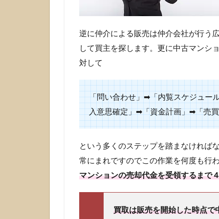
場合
は
「買
取」
逆に仲介による販売は仲介会社が行う
を！
して買主を探します。更に中古マンシ
1.3
対して
免
責！
売却
「問い合わせ」➡「内覧スケジュー
後の
入意思確定」➡「資金計画」➡「売
責任
を一
切負
いた
という多くのステップを踏まなければ
くな
常にまれですのでこの作業を何度も行
い方
は
マンションの売却代金を受領するまで
「買
取」
を！
買取は販売を開始した時点で