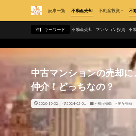
記事一覧
不動産売却
不動産投資
不
利回り
資金計画
手法・スキーム
注目キーワード
不動産売却
マンション投資
不
中古マンションの売却に
仲介！どっちなの？
2020-10-02
2024-02-01
不動産売却
,
不動産売買