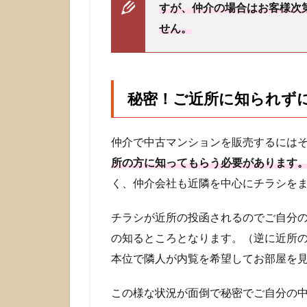
1.4
すが、仲介の場合はお客様次
楽々！
せん。
検討客
に何度
もお部
屋を見
せるの
秘密！ご近所に知られず
が嫌な
方は
「買
仲介で中古マンションを販売するには
取」を
所の方に知ってもらう必要があります
2
く、仲介会社も近隣を中心にチラシを
お部
屋が
チラシが近所の投函されるのでご自分
きれ
いな
の知るところとなります。（逆に近所
中古
本位で隣人が内覧を希望してお部屋を
マン
ショ
ンは
この様な状況が面倒で秘密でご自分の
仲介