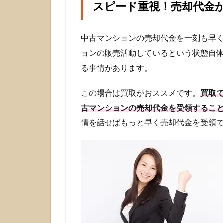
スピード重視！売却代金
重
視！
売却
中古マンションの売却代金を一刻も早
代金
が即
ョンの販売活動しているという状態自
必要
る事情があります。
なら
「買
取」
この場合は買取がおススメです。
買取
を！
古マンションの売却代金を受領するこ
1.2
情を話せばもっと早く売却代金を受領
秘
密！
ご近
所に
知ら
れず
に売
却し
たい