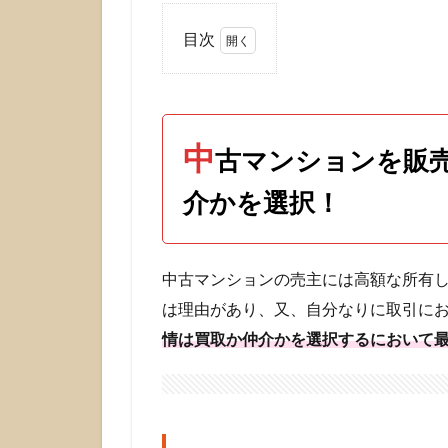
目次
1
中古
マン
ショ
中
ンを
古マンションを販
販売
する
介かを選択！
売主
の状
況で
中古マンションの売主には高額な所有
買取
か仲
は理由があり、又、自分なりに取引に
介か
情は買取か仲介かを選択するにおいて
を選
択！
1.1
スピ
ード