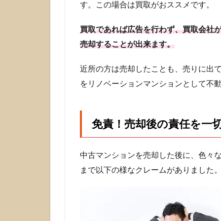
す。この場合は買取がおススメです。
で販
売
を！
買取であれば広告を行わず、買取会社
売却することが出来ます。
2.1
きれ
いな
近所の方は売却したことも、売りに出
物件
をリノベーションマンションとして不
に限
って
は買
取が
免責！売却後の責任を一
不利
にな
る！
中古マンションを売却した後に、色々
3
まで以下の様なクレームがありました
築古
の中
古マ
ンシ
ョン