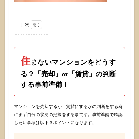
目次
1
住まな
いマン
ション
をどう
住
する？
まないマンションをどうす
「売
却」
る？「売却」or「賃貸」の判断
or「賃
貸」の
する事前準備！
判断す
る事前
準備！
マンションを売却するか、賃貸にするかの判断をする為
1.1
にまず自分の状況の把握をする事です。事前準備で確認
住宅
ロー
したい事項は以下３ポイントになります。
ンの
残債
が多