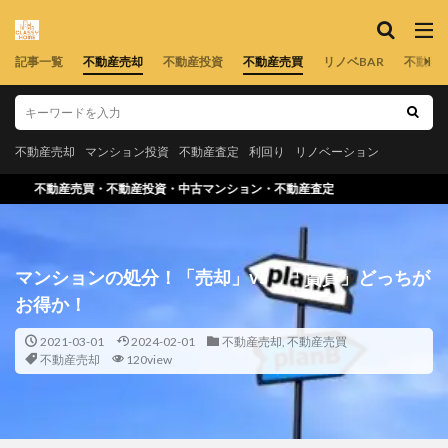
記事一覧
不動産売却
不動産投資
不動産売買
リノベBAR
不動産
不動産売却
マンション投資
不動産査定
利回り
リノベーション
動産投資・中古マンション・不動産査定
マンションの処分！「売却」vs 「賃貸」どっちが
お得か！
2021-03-01
2024-02-01
不動産売却
,
不動産売買
不動産売却
120view