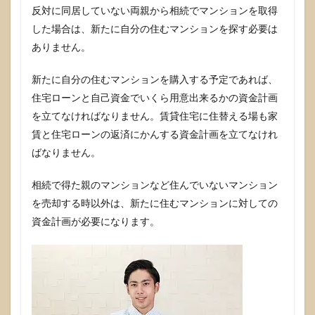
しょ
反対に同居していない両親から相続でマンションを取得
う。
した場合は、新たに自分の住むマンションを探す必要は
2.1
ありません。
自分
が住
新たに自分の住むマンションを購入する予定であれば、
んで
いな
住宅ローンと自己資金でいくら用意出来るかの資金計画
いマ
を立てなければなりません。賃貸住宅に住替える場も家
ンシ
賃と住宅ローンの返済にかんする資金計画を立てなけれ
ョン
は考
ばなりません。
え方
次第
相続で得た親のマンションなど住んでいないマンション
でOK
を売却する時以外は、新たに住むマンションに対しての
2.2
資金計画が必要になります。
マイ
ホー
ムの
マン
ショ
ンの
売
却、