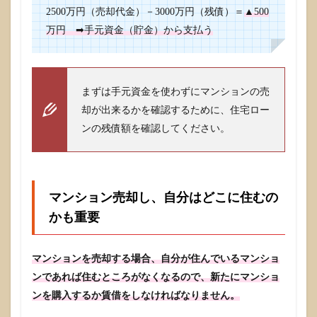
合
2500万円（売却代金）－3000万円（残債）＝
▲500
は、
万円 ➡手元資金（貯金）から支払う
自分
の年
収を
把握
して
まずは手元資金を使わずにマンションの売
おく
却が出来るかを確認するために、住宅ロー
と資
金計
ンの残債額を確認してください。
画が
たて
やす
い
マンション売却し、自分はどこに住むの
2
売却
かも重要
か賃
貸か
の判
マンションを売却する場合、自分が住んでいるマンショ
断は
資金
ンであれば住むところがなくなるので、新たにマンショ
計画
ンを購入するか賃借をしなければなりません。
で考
えま