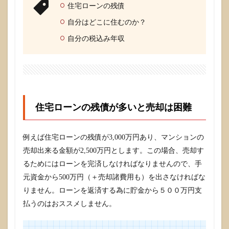
住宅ローンの残債
いと
売却
自分はどこに住むのか？
は困
難
自分の税込み年収
1.2
マン
ショ
ン売
却
し、
住宅ローンの残債が多いと売却は困難
自分
はど
こに
住む
例えば住宅ローンの残債が3,000万円あり、マンションの
のか
売却出来る金額が2,500万円とします。この場合、売却す
も重
要
るためにはローンを完済しなければなりませんので、手
元資金から500万円（＋売却諸費用も）を出さなければな
1.3
住み
りません。ローンを返済する為に貯金から５００万円支
かえ
払うのはおススメしません。
先が
必要
な場