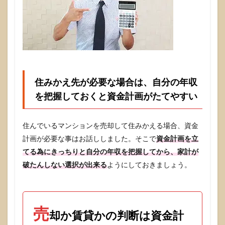
賃貸
の判
断基
準
は！
3
まと
め
住みかえ先が必要な場合は、自分の年収
を把握しておくと資金計画がたてやすい
住んでいるマンションを売却して住みかえる場合、資金
計画が必要な事はお話ししました。そこで
資金計画を立
てる為にきっちりと自分の年収を把握してから、家計が
破たんしない選択が出来る
ようにしておきましょう。
売
却か賃貸かの判断は資金計