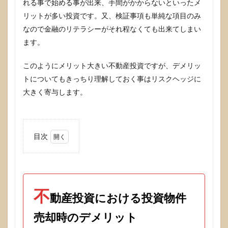
れる事で始める事が出来、手間がかからないといったメ
リットが多い投資です。又、検証事項も単純な項目のみ
なので金融のリテラシーがそれ程なくても出来てしまい
ます。
このようにメリット大きい不動産投資ですが、デメリッ
トについてもきっちり理解しておく事はリスクヘッジに
大きく寄与します。
目次
1
不動
産投
資に
おけ
不
る投
動産投資における投資物件
資物
件売
売却時のデメリット
却時