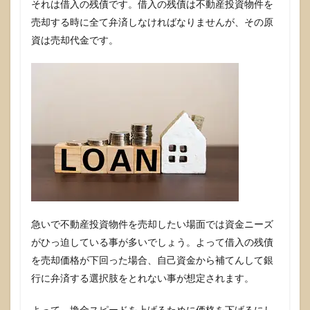
デメ
それは借入の残債です。借入の残債は不動産投資物件を
リッ
売却する時に全て弁済しなければなりませんが、その原
トは
さけ
資は売却代金です。
らる
し、
ダメ
ージ
の大
きい
もの
はな
い！
急いで不動産投資物件を売却したい場面では資金ニーズ
がひっ迫している事が多いでしょう。よって借入の残債
を売却価格が下回った場合、自己資金から補てんして銀
行に弁済する選択肢をとれない事が想定されます。