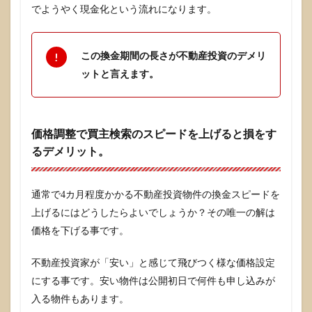
2
でようやく現金化という流れになります。
保有
時の
デメ
リッ
この換金期間の長さが不動産投資のデメリ
トは
ットと言えます。
空室
リス
クと
原状
回復
価格調整で買主検索のスピードを上げると損をす
リス
るデメリット。
ク
2.1
長期
通常で4カ月程度かかる不動産投資物件の換金スピードを
間空
上げるにはどうしたらよいでしょうか？その唯一の解は
室に
なる
価格を下げる事です。
とキ
ャッ
不動産投資家が「安い」と感じて飛びつく様な価格設定
シュ
フロ
にする事です。安い物件は公開初日で何件も申し込みが
ーを
入る物件もあります。
圧迫