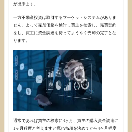
るた
が出来ます。
め、
経費
一方不動産投資は取引するマーケットシステムがありま
もか
かる
せん。よって売却価格を検討し買主を検索し、売買契約
デメ
をし、買主に資金調達を待ってようやく売却の完了とな
リッ
ト
ります。
1.3
不動
産投
資の
デメ
リッ
ト回
避の
特効
薬は
売却
を考
えな
い
通常であれば買主の検索に3ヶ月、買主の購入資金調達に
事！
1ヶ月程度と考えますと概ね売却を決めてから4ヶ月程度