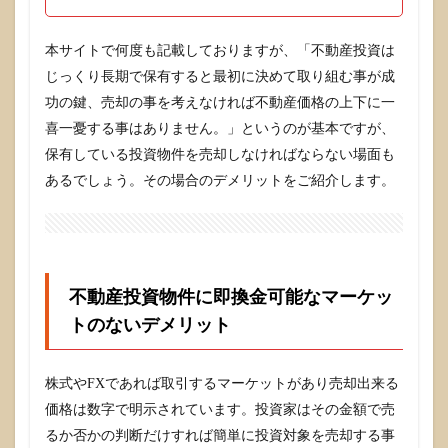
のデ
メリ
ット
本サイトで何度も記載しておりますが、「不動産投資は
1.1
じっくり長期で保有すると最初に決めて取り組む事が成
不動
功の鍵、売却の事を考えなければ不動産価格の上下に一
産投
喜一憂する事はありません。」というのが基本ですが、
資物
件に
保有している投資物件を売却しなければならない場面も
即換
あるでしょう。その場合のデメリットをご紹介します。
金可
能な
マー
ケッ
トの
ない
不動産投資物件に即換金可能なマーケッ
デメ
リッ
トのないデメリット
ト
1.2
換金
株式やFXであれば取引するマーケットがあり売却出来る
に手
価格は数字で明示されています。投資家はその金額で売
間が
るか否かの判断だけすれば簡単に投資対象を売却する事
かか