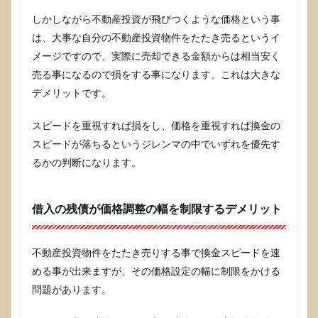
する
デメ
しかしながら不動産投資が飛びつくような価格という事
リッ
は、大事な自分の不動産投資物件をたたき売るというイ
ト
メージですので、実際に売却できる金額からは相当安く
2.2
売る事になるので損をする事になります。これは大きな
お部
屋を
デメリットです。
汚く
使わ
スピードを重視すれば損をし、価格を重視すれば換金の
れて
しま
スピードが落ちるというジレンマの中でいずれを優先す
った
るかの判断になります。
時の
原状
回復
費用
借入の残債が価格調整の幅を制限するデメリット
のデ
メリ
ット
不動産投資物件をたたき売りする事で換金スピードを速
3
める事が出来ますが、その価格設定の幅に制限をかける
不動
問題があります。
産投
資の