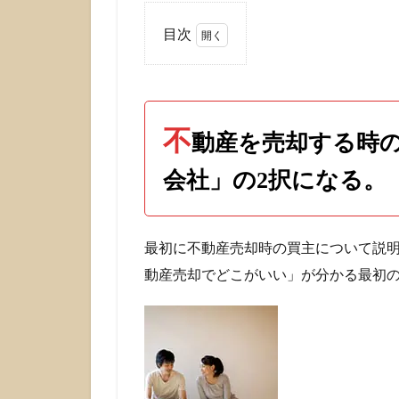
目次
1
不動
産を
売却
不
する
動産を売却する時
時の
買主
会社」の2択になる。
は
「個
人」
最初に不動産売却時の買主について説
か
「不
動産売却でどこがいい」が分かる最初
動産
会
社」
の2
択に
な
る。