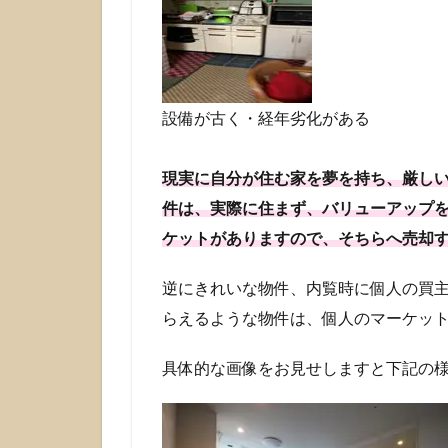
る不
動産
の売
却は
どこ
がい
設備が古く・経年劣化がある
い？
不動
産会
現実に自分が住む家を夢を持ち、厳し
社に
件は、実際に住まず、バリューアップ
直接
相談
ケットがありますので、そちらへ売却
がい
い！
逆にきれいな物件、内覧時に個人の買
2
らえるような物件は、個人のマーケッ
不動
産買
具体的な画像をお見せしますと下記の
取会
社へ
の売
却の