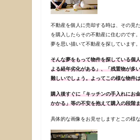
1.1
状態
の良
不動産を個人に売却する時は、その見
い不
を購入したらその不動産に住むのです
動
夢を思い描いて不動産を探しています
産！
個人
に売
そんな夢をもって物件を探している個
却す
よる経年劣化がある」、「残置物が多
るな
らど
難しいでしょう。よってこの様な物件
こが
い
購入後すぐに「キッチンの手入れにお
い？
かかる」等の不安を抱えて購入の段階
1.2
経年
具体的な画像をお見せしますとこの様
劣化
の見
られ