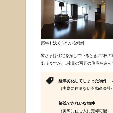
数多
いメ
リッ
ト！
3
不動
産売
築年も浅くきれいな物件
却は
どこ
がい
皆さまは住宅を探しているときに2枚の
い？
ありますが、1枚目の写真の住宅を進ん
の答
えは
物件
経年劣化してしまった物件
→
の状
況次
（実際に住まない不動産会社
第！
築浅できれいな物件
→ 仲
（実際に住む人に売却可能）