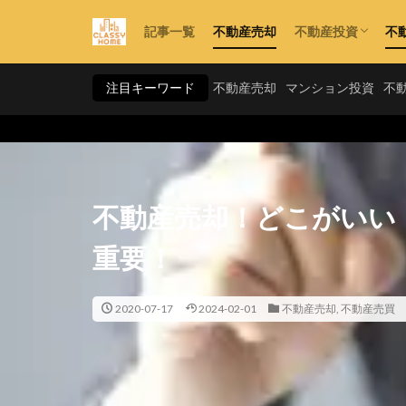
記事一覧
不動産売却
不動産投資
不
利回り
資金計画
手法・スキーム
注目キーワード
不動産売却
マンション投資
不
不動産売却！どこがいい
重要！
2020-07-17
2024-02-01
不動産売却
,
不動産売買