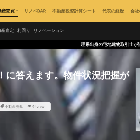
動産売買
リノベBAR
不動産投資計算シート
代表の経歴
会社
不動産購入
動産査定
利回り
リノベーション
理系出身の宅地建物取引士が語る、不動産の論
！に答えます。物件状況把握が
不動産売却
94view