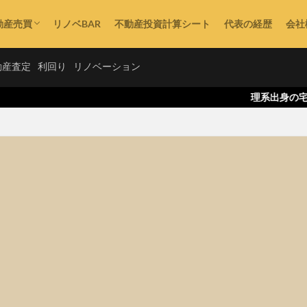
動産売買
リノベBAR
不動産投資計算シート
代表の経歴
会社
不動産購入
動産査定
利回り
リノベーション
理系出身の宅地建物