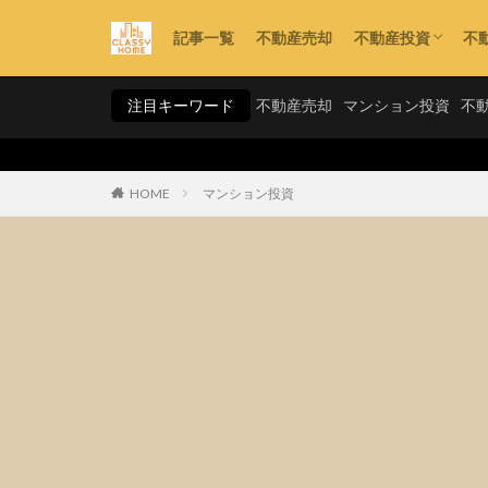
記事一覧
不動産売却
不動産投資
不
利回り
資金計画
手法・スキーム
注目キーワード
不動産売却
マンション投資
不
HOME
マンション投資