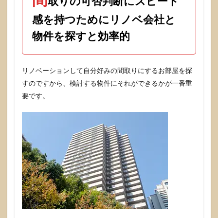
取りの可否判断にスピード
仕様
決
感を持つためにリノベ会社と
め！
楽し
物件を探すと効率的
くて
しょ
うが
な
リノベーションして自分好みの間取りにするお部屋を探
い。
すのですから、検討する物件にそれができるかが一番重
8
要です。
リノ
ベー
ショ
ン完
了。
いよ
いよ
お引
越し
で
す。
9
この