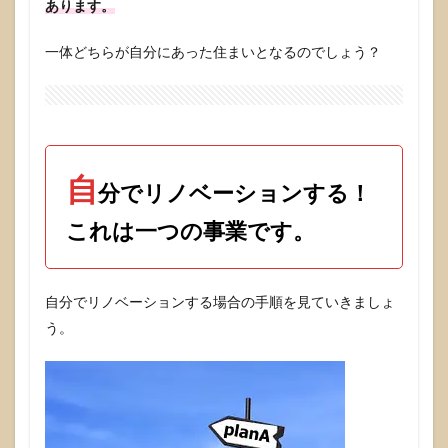
あります。
3
リノ
一体どちらが自分にあった住まいとなるのでしょう？
ベ前
提の
マン
ショ
ン選
び。
見た
自
分でリノベーションする！
目に
まど
これは一つの事業です。
わさ
れな
い事
が大
自分でリノベーションする場合の手順を見ていきましょ
事で
す。
う。
3.1
リノ
ベー
ショ
ンが
必要