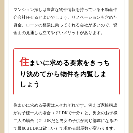
物件
を買
マンション探しは豊富な物件情報を持っている不動産仲
う選
介会社任せるとよいでしょう。リノベーションも含めた
択肢
資金、ローンの相談に乗ってくれる会社が多いので、資
11
金面の見通しも立てやすいメリットがあります。
どち
らに
する
かは
自分
住
次第
まいに求める要素をきっち
で
す。
り決めてから物件を内覧しま
しょう
住まいに求める要素は人それぞれです。例えば家族構成
がお子様一人の場合（２LDKで十分）と、男女のお子様
二人の場合（２LDKだと男女の子供が同じ部屋になるの
で最低３LDKは欲しい）で求める部屋数が変わります。