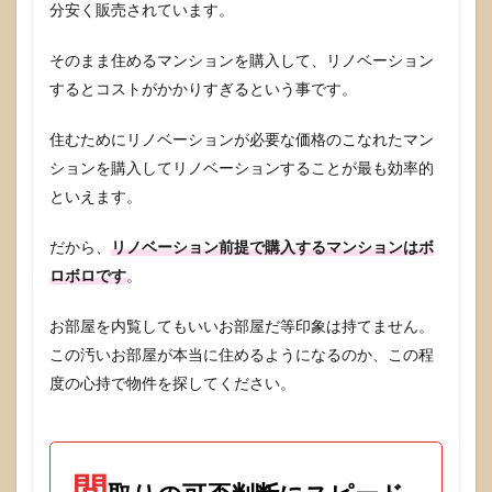
分安く販売されています。
住ま
いに
求め
そのまま住めるマンションを購入して、リノベーション
る要
するとコストがかかりすぎるという事です。
素を
きっ
ちり
住むためにリノベーションが必要な価格のこなれたマン
決め
ションを購入してリノベーションすることが最も効率的
てか
ら物
といえます。
件を
内覧
だから、
リノベーション前提で購入するマンションはボ
しま
しょ
ロボロです
。
う
7
お部屋を内覧してもいいお部屋だ等印象は持てません。
至福
この汚いお部屋が本当に住めるようになるのか、この程
の時
度の心持で物件を探してください。
間。
間取
り決
め、
色決
間
め、