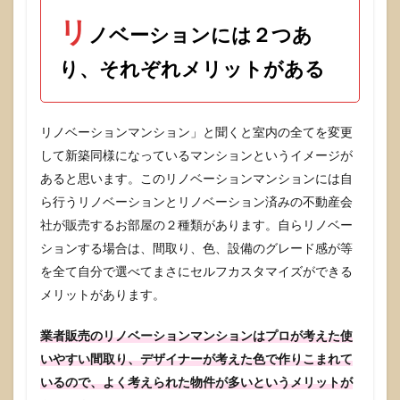
ンに
リ
は２
ノベーションには２つあ
つあ
り、
り、それぞれメリットがある
それ
ぞれ
メリ
ット
リノベーションマンション」と聞くと室内の全てを変更
があ
して新築同様になっているマンションというイメージが
る
あると思います。このリノベーションマンションには自
2
ら行うリノベーションとリノベーション済みの不動産会
自分
でリ
社が販売するお部屋の２種類があります。自らリノベー
ノベ
ションする場合は、間取り、色、設備のグレード感が等
ーシ
ョン
を全て自分で選べてまさにセルフカスタマイズができる
す
メリットがあります。
る！
これ
は一
業者販売のリノベーションマンションはプロが考えた使
つの
いやすい間取り、デザイナーが考えた色で作りこまれて
事業
いるので、よく考えられた物件が多いというメリットが
で
す。