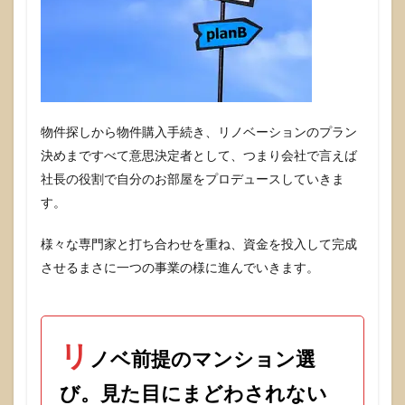
なマ
ンシ
ョン
はボ
ロボ
ロ
だ。
物件探しから物件購入手続き、リノベーションのプラン
4
決めまですべて意思決定者として、つまり会社で言えば
間取
りの
社長の役割で自分のお部屋をプロデュースしていきま
可否
す。
判断
にス
ピー
様々な専門家と打ち合わせを重ね、資金を投入して完成
ド感
させるまさに一つの事業の様に進んでいきます。
を持
つた
めに
リノ
ベ会
リ
社と
ノベ前提のマンション選
物件
を探
び。見た目にまどわされない
すと