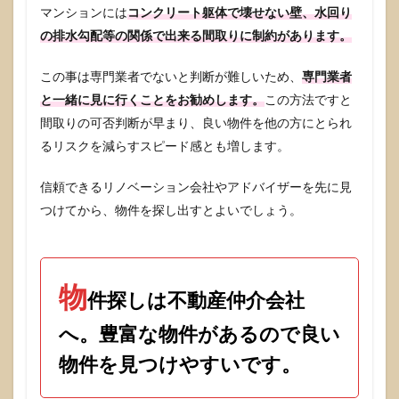
様に
マンションには
コンクリート躯体で壊せない壁、水回り
段階
の排水勾配等の関係で出来る間取りに制約があります。
を正
しく
踏ん
この事は専門業者でないと判断が難しいため、
専門業者
で完
と一緒に見に行くことをお勧めします。
この方法ですと
成し
たお
間取りの可否判断が早まり、良い物件を他の方にとられ
住ま
るリスクを減らすスピード感とも増します。
いで
すの
で、
信頼できるリノベーション会社やアドバイザーを先に見
満足
つけてから、物件を探し出すとよいでしょう。
感は
マッ
クス
で
す。
物
件探しは不動産仲介会社
10
業者
へ。豊富な物件があるので良い
のリ
ノベ
物件を見つけやすいです。
ーシ
ョン