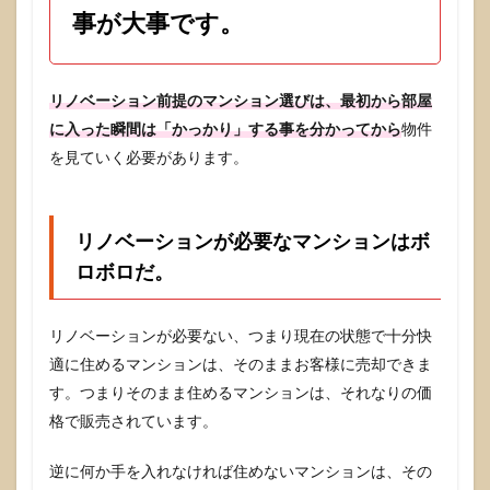
効率
事が大事です。
的
5
物件
リノベーション前提のマンション選びは、最初から部屋
探し
に入った瞬間は「かっかり」する事を分かってから
物件
は不
動産
を見ていく必要があります。
仲介
会社
へ。
豊富
リノベーションが必要なマンションはボ
な物
件が
ロボロだ。
ある
ので
良い
リノベーションが必要ない、つまり現在の状態で十分快
物件
適に住めるマンションは、そのままお客様に売却できま
を見
つけ
す。つまりそのまま住めるマンションは、それなりの価
やす
格で販売されています。
いで
す。
逆に何か手を入れなければ住めないマンションは、その
6