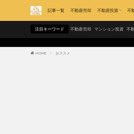
記事一覧
不動産売却
不動産投資
不
利回り
資金計画
手法・スキーム
注目キーワード
不動産売却
マンション投資
不
HOME
おススメ