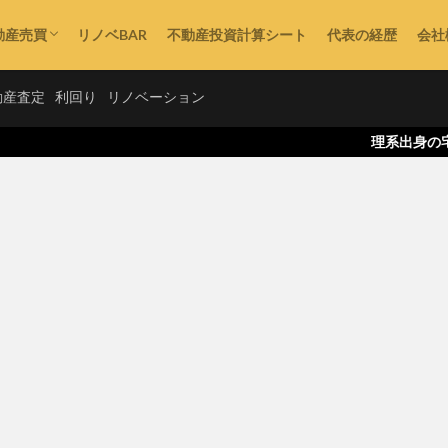
動産売買
リノベBAR
不動産投資計算シート
代表の経歴
会社
不動産購入
動産査定
利回り
リノベーション
理系出身の宅地建