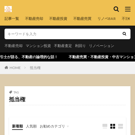
記事一覧
不動産売却
不動産投資
不動産売買
リノベBAR
不動産
不動産売却
マンション投資
不動産査定
利回り
リノベーション
引士が語る、不動産の論理的な話！ 不動産売買・不動産投資・中古マンション
HOME
抵当権
TAG
抵当権
新着順
人気順
お勧めカテゴリ